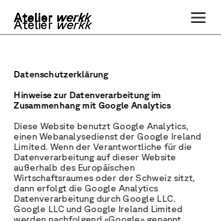
Ateli
er
werkk
werkk
Ateli
er  
Ateli
er 
werkk
Datenschutzerklärung
Hinweise zur Datenverarbeitung im 
Zusammenhang mit Google Analytics
Diese Website benutzt Google Analytics, 
einen Webanalysedienst der Google Ireland 
Limited. Wenn der Verantwortliche für die 
Datenverarbeitung auf dieser Website 
außerhalb des Europäischen 
Wirtschaftsraumes oder der Schweiz sitzt, 
dann erfolgt die Google Analytics 
Datenverarbeitung durch Google LLC. 
Google LLC und Google Ireland Limited 
werden nachfolgend «Google» genannt.