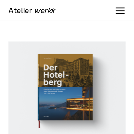
Ateli
er
werkk