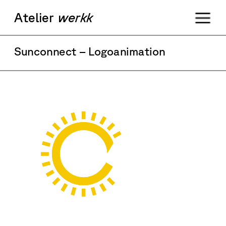
Ateli
er
werkk
Sunconnect – Logoanimation